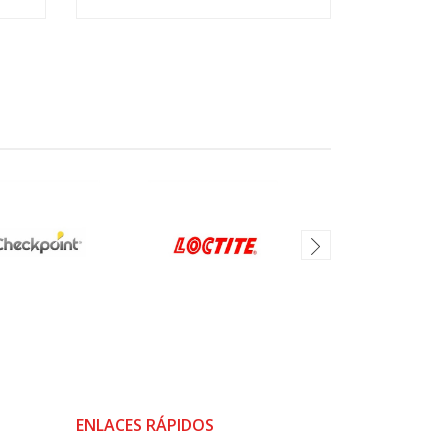
VER OPCIONES
V
ENLACES RÁPIDOS