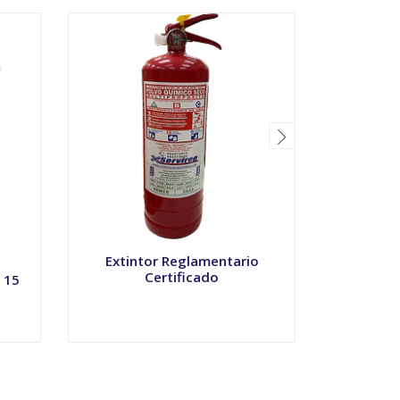
Extintor Reglamentario
Corta 
Certificado
 15
VER OPCIONES
V