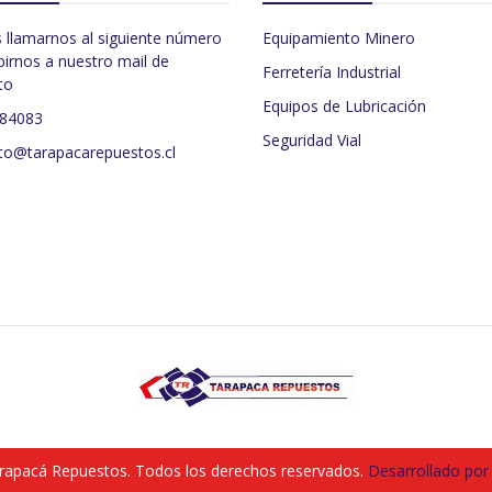
 llamarnos al siguiente número
Equipamiento Minero
birnos a nuestro mail de
Ferretería Industrial
to
Equipos de Lubricación
484083
Seguridad Vial
to@tarapacarepuestos.cl
rapacá Repuestos. Todos los derechos reservados.
Desarrollado por