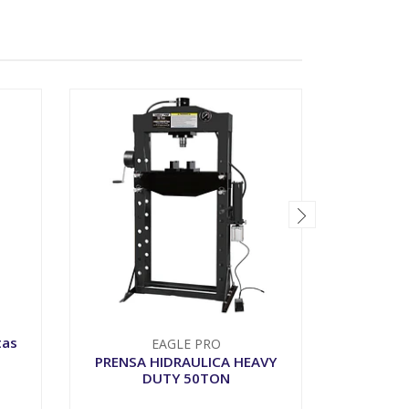
tas
EAGLE PRO
PRENSA HIDRAULICA HEAVY
CAMILL
DUTY 50TON