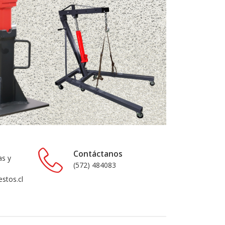
Contáctanos
as y
(572) 484083
stos.cl